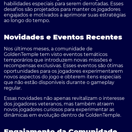
habilidades especiais para serem derrotadas. Esses
desafios são projetados para manter os jogadores
engajados e motivados a aprimorar suas estratégias
ao longo do tempo.
Novidades e Eventos Recentes
Nos últimos meses, a comunidade de
GoldenTemple tem visto eventos temáticos
temporários que introduzem novas missões e
recompensas exclusivas. Esses eventos são ótimas
oportunidades para os jogadores experimentarem
novos aspectos do jogo e obterem itens especiais
que não estão disponíveis durante o gameplay
regular.
Essas novidades não apenas revitalizam o interesse
dos jogadores veteranos, mas também atraem
novos jogadores curiosos para experimentar as
dinâmicas em evolução dentro de GoldenTemple.
Engajamento da Comunidade