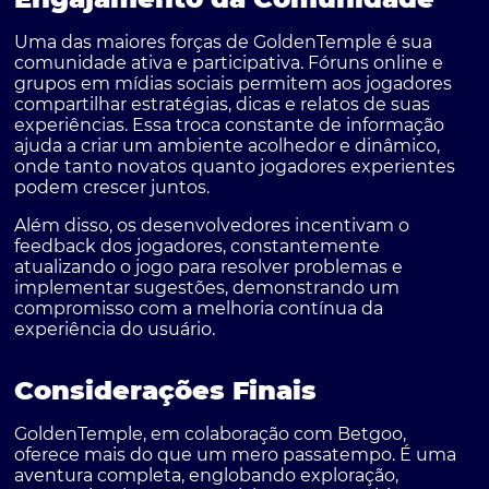
Uma das maiores forças de GoldenTemple é sua
comunidade ativa e participativa. Fóruns online e
grupos em mídias sociais permitem aos jogadores
compartilhar estratégias, dicas e relatos de suas
experiências. Essa troca constante de informação
ajuda a criar um ambiente acolhedor e dinâmico,
onde tanto novatos quanto jogadores experientes
podem crescer juntos.
Além disso, os desenvolvedores incentivam o
feedback dos jogadores, constantemente
atualizando o jogo para resolver problemas e
implementar sugestões, demonstrando um
compromisso com a melhoria contínua da
experiência do usuário.
Considerações Finais
GoldenTemple, em colaboração com Betgoo,
oferece mais do que um mero passatempo. É uma
aventura completa, englobando exploração,