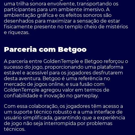
uma trilha sonora envolvente, transportando os
participantes para um ambiente imersivo. A
ambientação gráfica e os efeitos sonoros são
desenhados para maximizar a sensação de estar
fisicamente presente no templo cheio de mistérios
e riquezas.
Parceria com Betgoo
A parceria entre GoldenTemple e Betgoo reforçou o
sucesso do jogo, proporcionando uma plataforma
estável e acessível para os jogadores desfrutarem
desta aventura. Betgoo é uma referência no
mercado de jogos online, e sua fusão com
GoldenTemple agregou valor em termos de
confiabilidade e inovação no gameplay.
Com essa colaboração, os jogadores têm acesso a
um suporte técnico robusto e a uma interface de
usuário simplificada, garantindo que a experiência
de jogo não seja interrompida por problemas
técnicos.