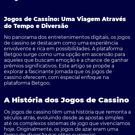
Jogos de Cassino: Uma Viagem Através
do Tempo e Diversão
No panorama dos entretenimentos digitais, os jogos
de cassino se destacam como uma experiência
envolvente e rica em possibilidades. A plataforma
Betgoo surge como uma opção em ascensão para
aqueles que buscam emoção e a chance de ganhar
prêmios significativos. Este artigo se propõe a
explorar a fascinante jornada que os jogos de
cassino oferecem, com especial enfoque na
plataforma Betgoo.
A História dos Jogos de Cassino
Os jogos de cassino têm uma história que remonta a
séculos atrás, evoluindo desde as apostas simples
até os complexos sistemas de jogo que vivenciamos
hoje. Originalmente, os jogos de azar eram uma
forma de diversão nas elites europeias,