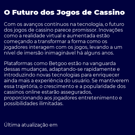
O Futuro dos Jogos de Cassino
Com os avanços contínuos na tecnologia, o futuro
dos jogos de cassino parece promissor. Inovações
como a realidade virtual e aumentada estão
começando a transformar a forma como os
jogadores interagem com os jogos, levando a um
nível de imersão inimaginável há alguns anos.
Plataformas como Betgoo estão na vanguarda
dessas mudanças, adaptando-se rapidamente e
introduzindo novas tecnologias para enriquecer
ainda mais a experiência do usuário. Se mantiverem
essa trajetória, o crescimento e a popularidade dos
cassinos online estarão assegurados,
proporcionando aos jogadores entretenimento e
possibilidades ilimitadas.
Última atualização em