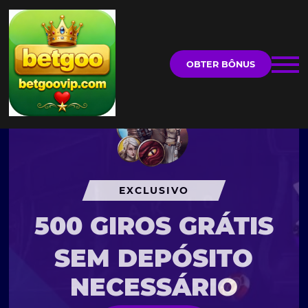
OBTER BÔNUS
EXCLUSIVO
500 GIROS GRÁTIS
SEM DEPÓSITO
NECESSÁRIO