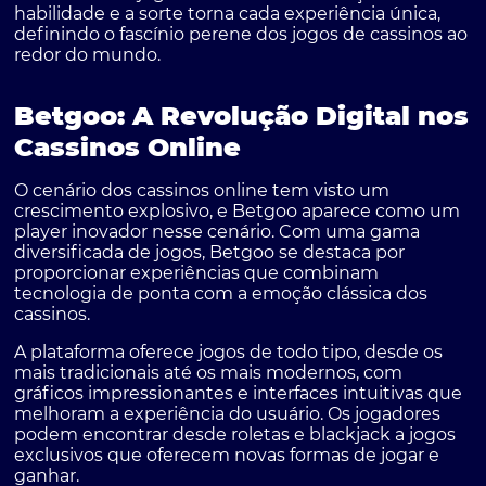
habilidade e a sorte torna cada experiência única,
definindo o fascínio perene dos jogos de cassinos ao
redor do mundo.
Betgoo: A Revolução Digital nos
Cassinos Online
O cenário dos cassinos online tem visto um
crescimento explosivo, e Betgoo aparece como um
player inovador nesse cenário. Com uma gama
diversificada de jogos, Betgoo se destaca por
proporcionar experiências que combinam
tecnologia de ponta com a emoção clássica dos
cassinos.
A plataforma oferece jogos de todo tipo, desde os
mais tradicionais até os mais modernos, com
gráficos impressionantes e interfaces intuitivas que
melhoram a experiência do usuário. Os jogadores
podem encontrar desde roletas e blackjack a jogos
exclusivos que oferecem novas formas de jogar e
ganhar.