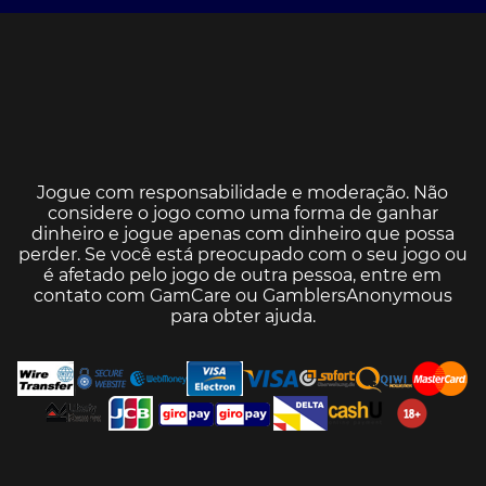
Jogue com responsabilidade e moderação. Não
considere o jogo como uma forma de ganhar
dinheiro e jogue apenas com dinheiro que possa
perder. Se você está preocupado com o seu jogo ou
é afetado pelo jogo de outra pessoa, entre em
contato com
GamCare
ou
GamblersAnonymous
para obter ajuda.