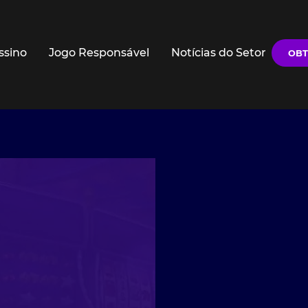
ssino
Jogo Responsável
Notícias do Setor
OBT