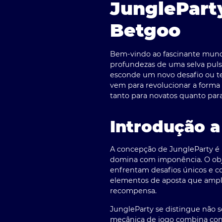
JunglePart
Betgoo
Bem-vindo ao fascinante mun
profundezas de uma selva puls
esconde um novo desafio ou te
vem para revolucionar a forma 
tanto para novatos quanto para
Introdução a
A concepção de JungleParty é i
domina com imponência. O objet
enfrentam desafios únicos e co
elementos de aposta que ampli
recompensa.
JungleParty se distingue não 
mecânica de jogo combina conc