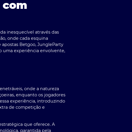
s com
da inesquecível através das
ção, onde cada esquina
e apostas
Betgoo
, JungleParty
do uma experiência envolvente,
enetráveis, onde a natureza
çoeiras, enquanto os jogadores
ssa experiência, introduzindo
xtra de competição e
stratégica que oferece. A
ológica, garantida pela