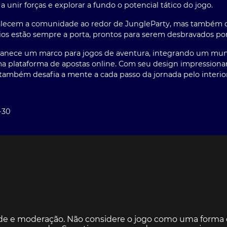
a unir forças e explorar a fundo o potencial tático do jogo.
talecem a comunidade ao redor de JungleParty, mas também
os estão sempre a porta, prontos para serem desbravados por
anece um marco para jogos de aventura, integrando um mun
 plataforma de apostas online. Com seu design impressionan
ambém desafia a mente a cada passo da jornada pelo interior
-30
de e moderação. Não considere o jogo como uma forma d