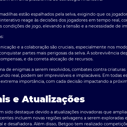
rmadilhas estão espalhados pela selva, exigindo que os joga
nterativo reage às decisões dos jogadores em tempo real, c
s condições de jogo, elevando a tensão e a necessidade de im
s:
nicação e a colaboração são cruciais, especialmente nos mod
conquistar partes mais perigosas da selva. A sobrevivência d
recompensas, e da correta alocação de recursos.
ma de enigmas a serem resolvidos, combates contra criaturas 
do real, podem ser imprevisíveis e implacáveis. Em todas ess
 extrema importância, com cada decisão impactando a próxima
is e Atualizações
m sido destaque devido a atualizações inovadoras que ampl
centes incluem novas regiões selvagens a serem exploradas e 
al e desafiadora. Além disso, Betgoo tem realizado competiçõ