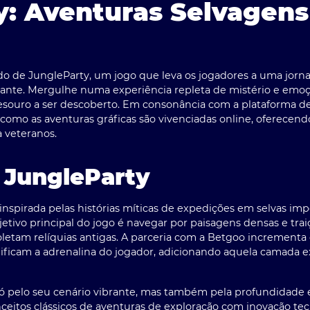
y: Aventuras Selvagen
do de
JungleParty
, um jogo que leva os jogadores a uma jorna
ante. Mergulhe numa experiência repleta de mistério e emo
souro a ser descoberto. Em consonância com a plataforma d
como as aventuras gráficas são vivenciadas online, oferecen
 veteranos.
 JungleParty
nspirada pelas histórias míticas de expedições em selvas imp
ivo principal do jogo é navegar por paisagens densas e trai
letam relíquias antigas. A parceria com a
Betgoo
incrementa e
ficam a adrenalina do jogador, adicionando aquela camada e
só pelo seu cenário vibrante, mas também pela profundidade e
eitos clássicos de aventuras de exploração com inovação tecn