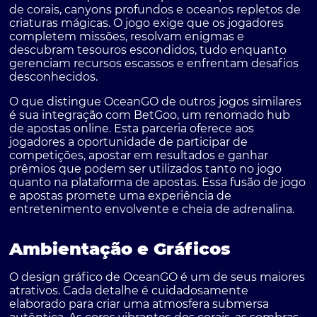
de corais, canyons profundos e oceanos repletos de
criaturas mágicas. O jogo exige que os jogadores
completem missões, resolvam enigmas e
descubram tesouros escondidos, tudo enquanto
gerenciam recursos escassos e enfrentam desafios
desconhecidos.
O que distingue OceanGO de outros jogos similares
é sua integração com BetGoo, um renomado hub
de apostas online. Esta parceria oferece aos
jogadores a oportunidade de participar de
competições, apostar em resultados e ganhar
prêmios que podem ser utilizados tanto no jogo
quanto na plataforma de apostas. Essa fusão de jogo
e apostas promete uma experiência de
entretenimento envolvente e cheia de adrenalina.
Ambientação e Gráficos
O design gráfico de OceanGO é um de seus maiores
atrativos. Cada detalhe é cuidadosamente
elaborado para criar uma atmosfera submersa