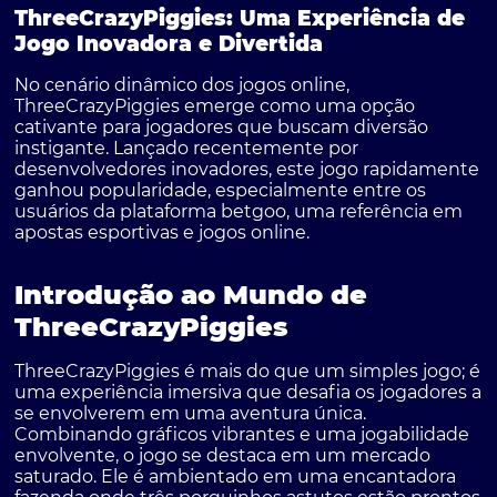
ThreeCrazyPiggies: Uma Experiência de
Jogo Inovadora e Divertida
No cenário dinâmico dos jogos online,
ThreeCrazyPiggies
emerge como uma opção
cativante para jogadores que buscam diversão
instigante. Lançado recentemente por
desenvolvedores inovadores, este jogo rapidamente
ganhou popularidade, especialmente entre os
usuários da plataforma
betgoo
, uma referência em
apostas esportivas e jogos online.
Introdução ao Mundo de
ThreeCrazyPiggies
ThreeCrazyPiggies é mais do que um simples jogo; é
uma experiência imersiva que desafia os jogadores a
se envolverem em uma aventura única.
Combinando gráficos vibrantes e uma jogabilidade
envolvente, o jogo se destaca em um mercado
saturado. Ele é ambientado em uma encantadora