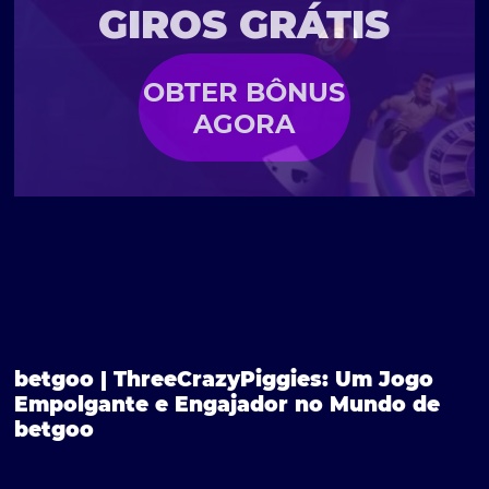
GIROS GRÁTIS
OBTER BÔNUS
AGORA
betgoo | ThreeCrazyPiggies: Um Jogo
Empolgante e Engajador no Mundo de
betgoo