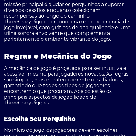
missão principal é ajudar os porquinhos a superar
diversos desafios enquanto colecionam
recompensas ao longo do caminho.
ThreeCrazyPiggies
proporciona uma experiência de
jogo invejável, com gráficos de alta qualidade e uma
trilha sonora envolvente que complementa
perfeitamente o ambiente vibrante do jogo.
Regras e Mecânica do Jogo
A mecânica de jogo é projetada para ser intuitiva e
acessível, mesmo para jogadores novatos. As regras
são simples, mas estrategicamente desafiadoras,
garantindo que todos os tipos de jogadores
encontrem o que procuram. Abaixo estão os
principais aspectos da jogabilidade de
ThreeCrazyPiggies
:
Escolha Seu Porquinho
No início do jogo, os jogadores devem escolher
entre os três porquinhos, cada um representando