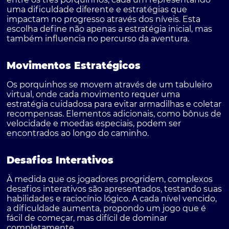
uma dificuldade diferente e estratégias que
impactam no progresso através dos níveis. Esta
escolha define não apenas a estratégia inicial, mas
também influencia no percurso da aventura.
Movimentos Estratégicos
Os porquinhos se movem através de um tabuleiro
virtual, onde cada movimento requer uma
estratégia cuidadosa para evitar armadilhas e coletar
recompensas. Elementos adicionais, como bônus de
velocidade e moedas especiais, podem ser
encontrados ao longo do caminho.
Desafios Interativos
À medida que os jogadores progridem, complexos
desafios interativos são apresentados, testando suas
habilidades e raciocínio lógico. A cada nível vencido,
a dificuldade aumenta, propondo um jogo que é
fácil de começar, mas difícil de dominar
completamente.