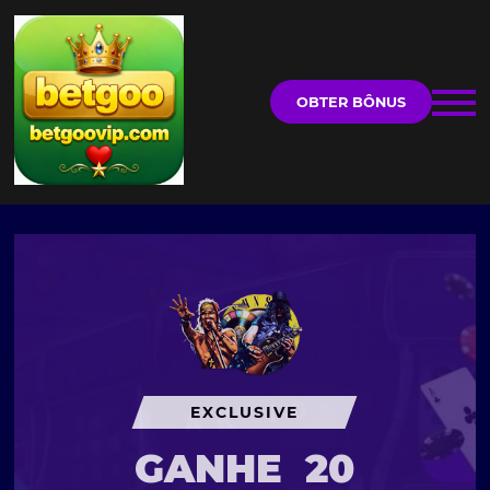
OBTER BÔNUS
EXCLUSIVE
GANHE
20