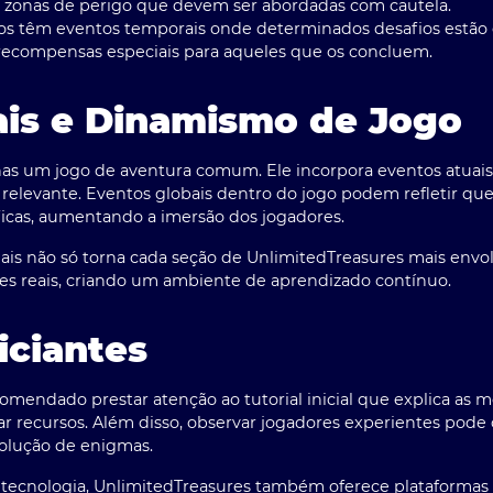
rá zonas de perigo que devem ser abordadas com cautela.
os têm eventos temporais onde determinados desafios estão 
recompensas especiais para aqueles que os concluem.
ais e Dinamismo de Jogo
nas um jogo de aventura comum. Ele incorpora eventos atua
 relevante. Eventos globais dentro do jogo podem refletir q
íficas, aumentando a imersão dos jogadores.
uais não só torna cada seção de UnlimitedTreasures mais en
ões reais, criando um ambiente de aprendizado contínuo.
iciantes
comendado prestar atenção ao tutorial inicial que explica as 
 recursos. Além disso, observar jogadores experientes pode o
solução de enigmas.
tecnologia, UnlimitedTreasures também oferece plataformas