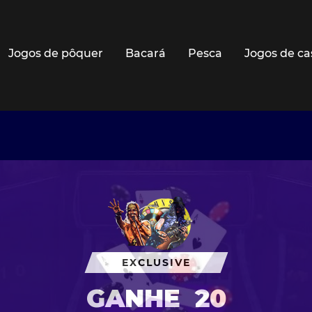
Jogos de pôquer
Bacará
Pesca
Jogos de ca
EXCLUSIVE
GANHE
20