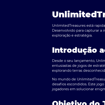
UnlimitedTr
UnlimitedTreasures
está rapid
Desenvolvido para capturar a 
exploração e estratégia.
Introdução a
Desde o seu lançamento, Unlim
entusiastas de jogos de estrat
explorando terras desconhecid
No mundo de UnlimitedTreasure
desafios escondidos. Este jogo
jogadores em solucionar enig
Objetivo do 