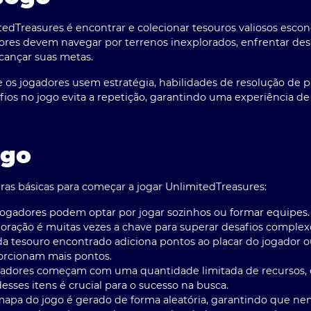
tedTreasures é encontrar e colecionar tesouros valiosos esco
ores devem navegar por terrenos inexplorados, enfrentar des
lcançar suas metas.
e os jogadores usem estratégia, habilidades de resolução de 
fios no jogo evita a repetição, garantindo uma experiência d
ogo
ras básicas para começar a jogar UnlimitedTreasures:
ogadores podem optar por jogar sozinhos ou formar equipes.
oração é muitas vezes a chave para superar desafios complex
a tesouro encontrado adiciona pontos ao placar do jogador o
porcionam mais pontos.
adores começam com uma quantidade limitada de recursos, c
esses itens é crucial para o sucesso na busca.
apa do jogo é gerado de forma aleatória, garantindo que nen