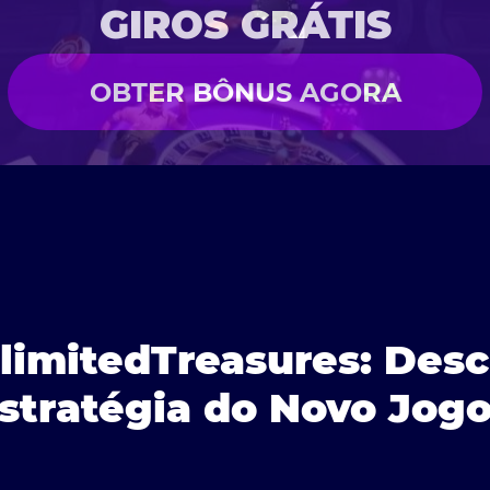
GIROS GRÁTIS
OBTER BÔNUS AGORA
limitedTreasures: Desc
stratégia do Novo Jogo