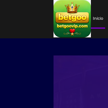
Início