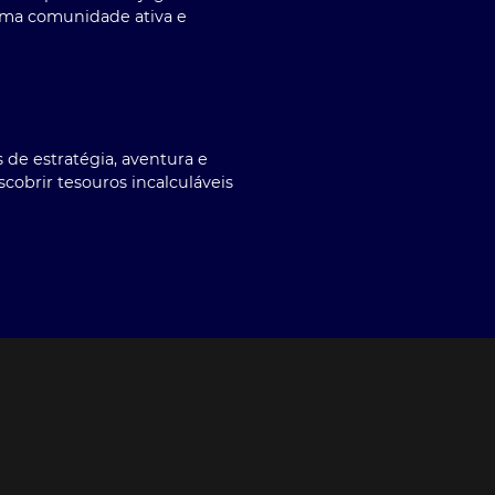
uma comunidade ativa e
de estratégia, aventura e
obrir tesouros incalculáveis